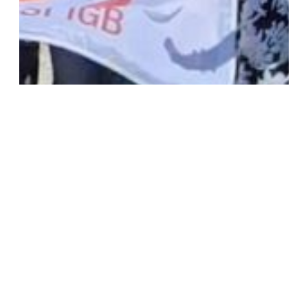
BEGEGNUGEN
Von Kampagnen bis in den
Gerichtssaal: Was ich auf der
Internationalen
Gewerkschaftsschule über
echte Arbeitnehmer-Power
gelernt habe