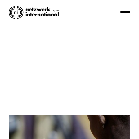
AUSBEUTUNG
A&W I Margaretha KopeinigMarga_Kopeinig
Lesezeit: 5 Minuten.