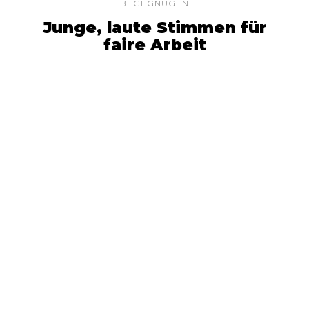
BEGEGNUGEN
Junge, laute Stimmen für
faire Arbeit
By ÖGB
Mit dem mittlerweile 6. ITUSA-Lehrgang
war Wien wieder Treffpunkt junger
Gewerkschafter:innen aus der ganzen
Welt
13.7.2026
-