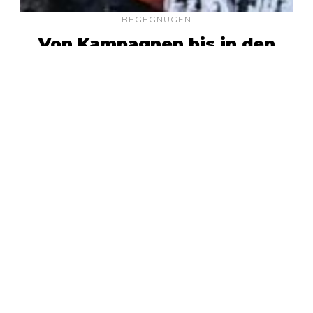
BEGEGNUGEN
Von Kampagnen bis in den
Gerichtssaal: Was ich auf der
Internationalen
Gewerkschaftsschule über
echte Arbeitnehmer-Power
gelernt habe
By ÖGB
Manche Erfahrungen sind einfach ein
Geschenk, das man nie mehr vergisst –
und das hier war definitiv so eine.
24.7.2026
-